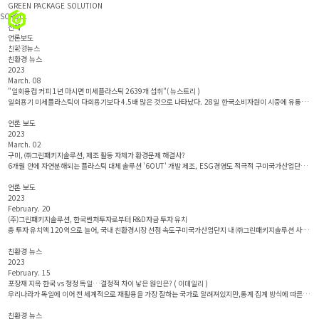
GREEN PACKAGE SOLUTION
logo
SCROLL
전체
언론보도
친환경뉴스
KOR
HOME
CONTACT
SHOP
친환경 뉴스
2023
March. 08
"일회용컵 커피 1년 마시면 미세플라스틱 2639개 섭취"( 뉴스트리 )
일회용기 미세플라스틱이 다회용기보다 4.5배 많은 것으로 나타났다. 28일 한국소비자원이 시중에 유통중
인 일회용기와 다회용기의 미세플라스틱 검출량과 인체 노출 가능 정도 등을 조사한..
언론 보도
2023
March. 02
구미, ㈜그린패키지솔루션, 제조 활동 자체가 환경문제 해결사?
6개월 안에 자연분해되는 플라스틱 대체 솔루션 '6OUT' 개발 제조, ESG경영도 적극적 구미국가산업단지
내 친환경 신소재 패키지 전문기업 ㈜그린패키지솔루션(대표 안성훈)은 '..
언론 보도
2023
February. 20
(주)그린패키지솔루션, 한국벤처투자로부터 R&D자금 투자 유치
총 투자 유치액 120억으로 늘어, 국내 친환경시장 선점 속도구미국가산업단지 내 ㈜그린패키지솔루션 사업
장 전경구미국가산업단지 내 친환경 신소재 패키지 전문기업 (주)그린패키지솔루션이 최근 한국벤처투자로
부터 20억원..
친환경 뉴스
2023
February. 15
포장재 지옥 한국 vs 청정 독일…결정적 차이 낳은 원인은? ( 이데일리 )
우리나라가 독일에 이어 전 세계적으로 재활용을 가장 잘하는 국가로 알려져있지만,통계 집계 방식에 따른 허
상일 뿐 실상은 다르다.불과 10년여 전 만해도 우리나라와 독일은 전 세계에서 가장 재활용을 잘하는 국가로
평..
친환경 뉴스