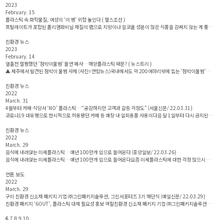
2023
February. 15
플라스틱 속 화학물질, 여성의 ‘이 병’ 위험 높인다 ( 헬스조선 )
프탈레이트가 포함된 폴리염화비닐 재질의 랩으로 지방이나 알코올 성분이 많은 식품을 감싸지 않는 게 좋
다/사진=클립아트코리아플라스틱에 첨가되는 ‘프탈레이트’에 노출된 여성의 당뇨병 발병 위험이 높다는 연
구 결과가 ..
친환경 뉴스
2023
February. 14
열흘전 멀쩡했던 '점박이물범' 돌연 폐사…해양플라스틱 때문? ( 뉴스트리 )
▲ 제주에서 발견된 점박이 물범 사체 (사진=연합뉴스)국내에서도 약 200여마리밖에 없는 '점박이물범'이
제주에서 사체로 발견돼 당국이 폐사 원인을 조사할 예정이다.천연기념물이자 멸종위기 1급 야생동물인 '점
박이..
친환경 뉴스
2022
March. 31
4월부터 카페·식당서 ‘NO’ 플라스틱…“공감하지만 고객과 갈등 걱정도” (서울신문/ 22.03.31)
코로나19 대유행으로 한시적으로 허용됐던 카페 등 매장 내 일회용품 사용이다음 달 1일부터 다시 금지된다
는 소식에 자영업자들은 속도 조절을 요구하고 있다.일회용품 규제를 놓고 소비자와 실랑이를 벌여봤자 손해
를 입는..
친환경 뉴스
2022
March. 29
음식에 내려앉는 미세플라스틱…매년 100만개 입으로 들어온다 (중앙일보/ 22.03.26)
음식에 내려앉는 미세플라스틱…매년 100만개 입으로 들어온다요즘 미세플라스틱에 대한 걱정 많으시죠?
미세플라스틱은 크기 5㎜ 이하의 작은 플라스틱 조각을 말합니다. 지난 11일 식품의약품안전처는 "한국
사..
언론 보도
2022
March. 29
구미 친환경 신소재 패키지 기업 ㈜그린패키지솔루션, 그린서포터즈 3기 해단식 (매일신문/ 22.03.29)
친환경 패키지 '6OUT', 플라스틱 대체 필요성 홍보 역할친환경 신소재 패키지 기업 ㈜그린패키지솔루션의
'그린 서포터즈 3기' 해단식이 열리고 있다. 그린패키지솔루션 제공​​구미국가산업단지 내 친환경 신소재 패키
지..
6
7
8
9
10