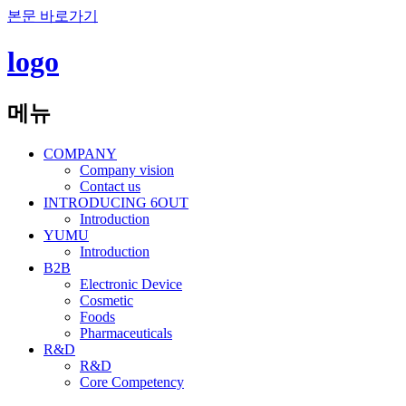
본문 바로가기
logo
메뉴
COMPANY
Company vision
Contact us
INTRODUCING 6OUT
Introduction
YUMU
Introduction
B2B
Electronic Device
Cosmetic
Foods
Pharmaceuticals
R&D
R&D
Core Competency