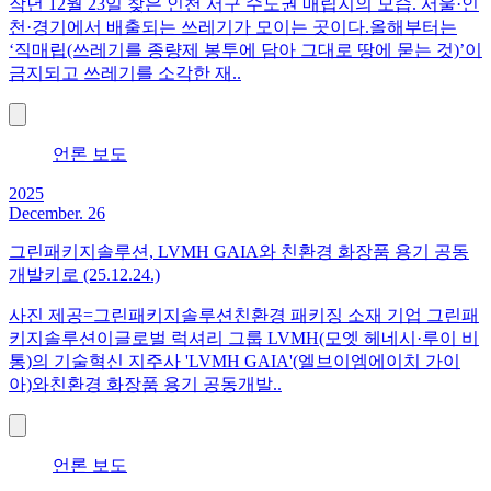
작년 12월 23일 찾은 인천 서구 수도권 매립지의 모습. 서울·인
천·경기에서 배출되는 쓰레기가 모이는 곳이다.올해부터는
‘직매립(쓰레기를 종량제 봉투에 담아 그대로 땅에 묻는 것)’이
금지되고 쓰레기를 소각한 재..
언론 보도
2025
December. 26
그린패키지솔루션, LVMH GAIA와 친환경 화장품 용기 공동
개발키로 (25.12.24.)
사진 제공=그린패키지솔루션 친환경 패키징 소재 기업 그린패
키지솔루션이글로벌 럭셔리 그룹 LVMH(모엣 헤네시·루이 비
통)의 기술혁신 지주사 'LVMH GAIA'(엘브이엠에이치 가이
아)와친환경 화장품 용기 공동개발..
언론 보도