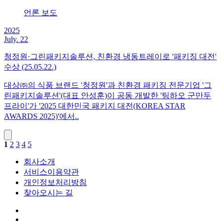
언론 보도
2025
July. 22
청정원·그린패키지솔루션, 친환경 냉동트레이로 '패키징 대전'
수상 (25.05.22.)
대상㈜의 식품 브랜드 '청정원'과 친환경 패키징 전문기업 '그
린패키지솔루션'(대표 안성훈)이 공동 개발한 '팅하오 군만두
프라이'가 '2025 대한민국 패키지 대전(KOREA STAR
AWARDS 2025)'에서..
1
2
3
4
5
회사소개
서비스이용약관
개인정보처리방침
찾아오시는 길